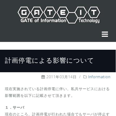
コ
ン
テ
ン
ツ
へ
ス
キ
ッ
計画停電による影響について
プ
2011年03月14日
/
Information
現在実施されている計画停電に伴い、私共サービスにおける
影響範囲を以下に記載させて頂きます。
１．サーバ
現在のところ、計画停電が行われた場合でもサーバが停止す