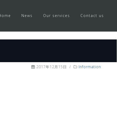
Home
News
Our services
Contact us
2017年12月15日
/
Information