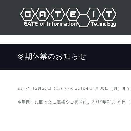
コ
ン
テ
ン
ツ
へ
ス
冬期休業のお知らせ
キ
ッ
プ
2017年12月23日（土）から 2018年01月08日（月
本期間中に賜ったご連絡やご質問は、2018年01月09日